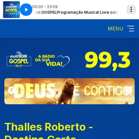
00:00 - 23:59
vre com Multisom GOSPEL
 here
Now Playing info goes here
Programação Musical Livre com Multisom GOS
MENU
Thalles Roberto -