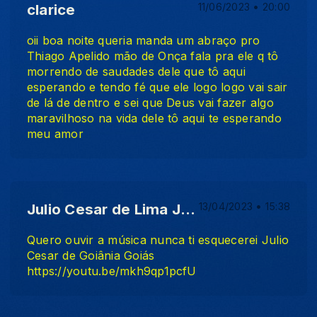
clarice
11/06/2023 • 20:00
oii boa noite queria manda um abraço pro
Thiago Apelido mão de Onça fala pra ele q tô
morrendo de saudades dele que tô aqui
esperando e tendo fé que ele logo logo vai sair
de lá de dentro e sei que Deus vai fazer algo
maravilhoso na vida dele tô aqui te esperando
meu amor
Julio Cesar de Lima Junior
13/04/2023 • 15:38
Quero ouvir a música nunca ti esquecerei Julio
Cesar de Goiânia Goiás
https://youtu.be/mkh9qp1pcfU