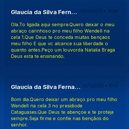
Glaucia da Silva Fernandes Feijó
03/01/2023 • 18:48
Ola.To ligada aqui sempre.Quero deixar o meu
abraço carinhoso pro meu filho Wendell na
cela 1.Que Deus te conceda muitas bençaos
meu filho E que vc alcance sua liberdade o
quanto antes.Peço um louvorda Natalia Braga
Deus esta te ensinando.
Glaucia da Silva Fernandes Feijó
26/12/2022 • 10:51
Bom dia.Quero deixar um abraço pro meu filho
Wendell na cela 3 no presidiode
Cataguases.Que Deus te abençoe e te proteja
sempre.Seja firme e confie nas bençãos do
senhor.