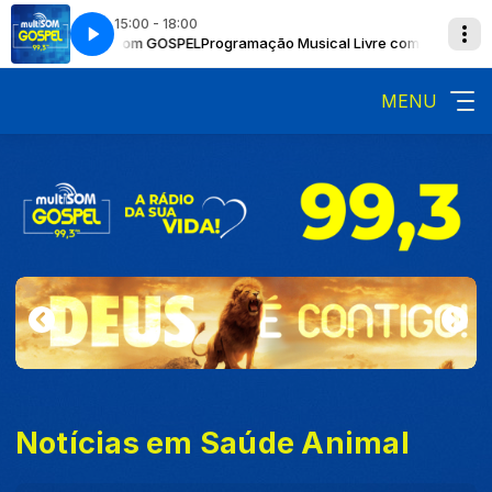
15:00 - 18:00
Livre com Multisom GOSPEL
es here
Now Playing info goes here
Programação Musical Livre com Multisom G
MENU
Notícias em Saúde Animal