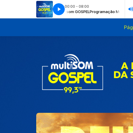
00:00 - 08:00
Musical Livre com Multisom GOSPEL
Now Playing info goes here
Now Playing info goes here
Programação Musical Livre com Mu
Pági